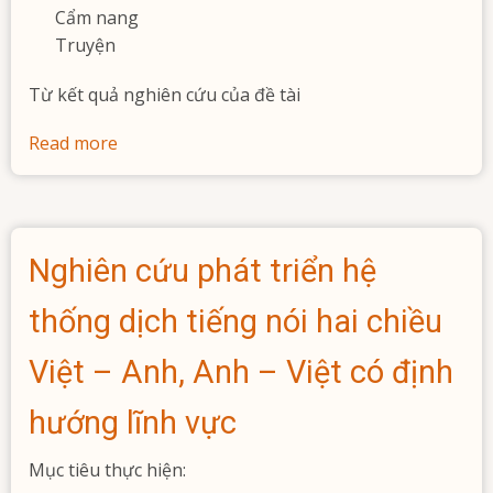
Cẩm nang
Truyện
Từ kết quả nghiên cứu của đề tài
Read more
about
Triển
khai
tích
hợp
Nghiên cứu phát triển hệ
công
nghệ
thống dịch tiếng nói hai chiều
tổng
hợp
Việt – Anh, Anh – Việt có định
tiếng
hướng lĩnh vực
Việt
vào
Mục tiêu thực hiện:
ứng