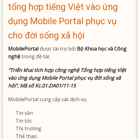
dụng
máy
tổng hợp tiếng Việt vào ứng
trong
thống
du
kê
dụng Mobile Portal phục vụ
lịch,
kinh
cho đời sống xã hội
doanh
sản
MobilePortal
được tài trợ bởi
Bộ Khoa học và Công
phẩm
nghệ
trong đề tài:
công
"Triển khai tích hợp công nghệ Tổng hợp tiếng Việt
nghệ
vào ứng dụng Mobile Portal phục vụ đời sống xã
hội", Mã số Kc.01.DA01/11-15
MobilePortal cung cấp các dịch vụ:
Tin vắn
Tin tức
Thị trường
Thể thao