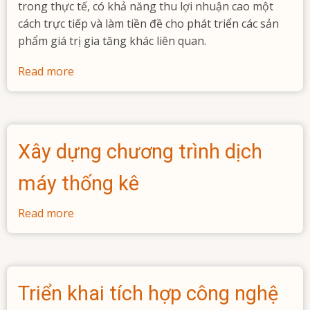
trong thực tế, có khả năng thu lợi nhuận cao một
cách trực tiếp và làm tiền đề cho phát triển các sản
phẩm giá trị gia tăng khác liên quan.
Read more
about
Phân
tích
xu
hướng
Xây dựng chương trình dịch
cộng
đồng
máy thống kê
dựa
trên
Read more
about
mạng
Xây
xã
dựng
hội
chương
và
trình
Triển khai tích hợp công nghệ
ứng
dịch