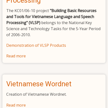
Processing
chiều
The KC01/06-10 project
"Building Basic Resources
Việt
and Tools for Vietnamese Language and Speech
–
Processing" (VLSP)
belongs to the National Key
Anh,
Science and Technology Tasks for the 5-Year Period
Anh
of 2006-2010.
–
Việt
Demonstration of VLSP Products
có
định
Read more
about
hướng
Building
lĩnh
Basic
vực
Resources
and
Vietnamese Wordnet
Tools
for
Creation of Vietnamese Wordnet.
Vietnamese
Language
Read more
about