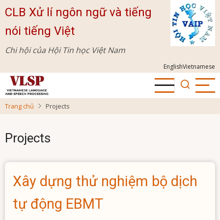
Nhảy
CLB Xử lí ngôn ngữ và tiếng
đến
nói tiếng Việt
nội
dung
Chi hội của Hội Tin học Việt Nam
English
Vietnamese
Trang chủ
Projects
Projects
Xây dựng thử nghiệm bộ dịch
tự động EBMT