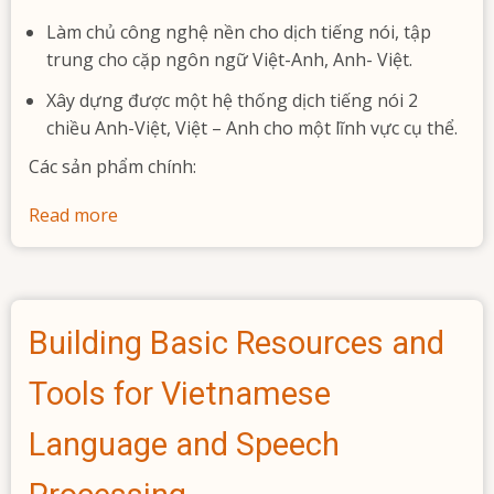
dụng
Làm chủ công nghệ nền cho dịch tiếng nói, tập
Mobile
trung cho cặp ngôn ngữ Việt-Anh, Anh- Việt.
Portal
phục
Xây dựng được một hệ thống dịch tiếng nói 2
vụ
chiều Anh-Việt, Việt – Anh cho một lĩnh vực cụ thể.
cho
Các sản phẩm chính:
đời
sống
Read more
about
xã
Nghiên
hội
cứu
phát
triển
Building Basic Resources and
hệ
thống
Tools for Vietnamese
dịch
tiếng
Language and Speech
nói
hai