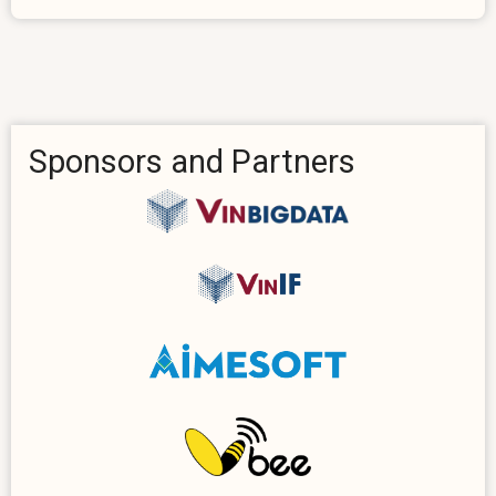
and
Vietnamese
Speech
Wordnet
Processing
Sponsors and Partners